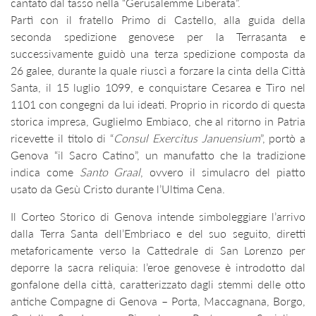
cantato dal tasso nella “Gerusalemme Liberata”.
Partì con il fratello Primo di Castello, alla guida della
seconda spedizione genovese per la Terrasanta e
successivamente guidò una terza spedizione composta da
26 galee, durante la quale riuscì a forzare la cinta della Città
Santa, il 15 luglio 1099, e conquistare Cesarea e Tiro nel
1101 con congegni da lui ideati. Proprio in ricordo di questa
storica impresa, Guglielmo Embiaco, che al ritorno in Patria
ricevette il titolo di “
Consul Exercitus Januensium
”, portò a
Genova “il Sacro Catino”, un manufatto che la tradizione
indica come
Santo Graal
, ovvero il simulacro del piatto
usato da Gesù Cristo durante l’Ultima Cena.
Il Corteo Storico di Genova intende simboleggiare l’arrivo
dalla Terra Santa dell’Embriaco e del suo seguito, diretti
metaforicamente verso la Cattedrale di San Lorenzo per
deporre la sacra reliquia: l’eroe genovese è introdotto dal
gonfalone della città, caratterizzato dagli stemmi delle otto
antiche Compagne di Genova – Porta, Maccagnana, Borgo,