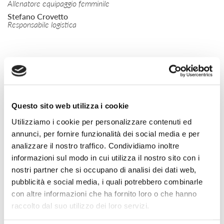
Allenatore equipaggio femminile
Stefano Crovetto
Responsabile logistica
COMITATO
CITTADINO
Questo sito web utilizza i cookie
Utilizziamo i cookie per personalizzare contenuti ed
Silvia Salis
Presidente
annunci, per fornire funzionalità dei social media e per
Giacomo Montanari
analizzare il nostro traffico. Condividiamo inoltre
Vicepresidente
informazioni sul modo in cui utilizza il nostro sito con i
Marco Dodero
nostri partner che si occupano di analisi dei dati web,
Vicepresidente
pubblicità e social media, i quali potrebbero combinarle
Lorenzo Garzarelli
Consigliere
con altre informazioni che ha fornito loro o che hanno
raccolto dal suo utilizzo dei loro servizi.
Marco Speciale
Consigliere