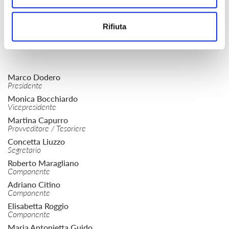
COMITATO
Rifiuta
ORGANIZZATIVO
Marco Dodero
Presidente
Monica Bocchiardo
Vicepresidente
Martina Capurro
Provveditore / Tesoriere
Concetta Liuzzo
Segretario
Roberto Maragliano
Componente
Adriano Citino
Componente
Elisabetta Roggio
Componente
Maria Antonietta Guido