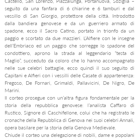
Castello, San Lorenzo, Piazzalunga, Portanuova, Soziglia –
seguito da una fanfara di 6 chiarine e 6 tamburi e dal
vessillo di San Giorgio, protettore della città. Introdotto
dalla bandiera genovese e da un guerriero armato di
spadone, ecco il Sacro Catino, portato in trionfo da un
paggio e scortato da due mazzieri. L’Alfiere con le insegne
dell’Embriaco ed un paggio che sorregge lo spadone del
condottiero, aprono la strada al leggendario “testa di
Maglio”, succeduto da coloro che lo hanno accompagnato
nelle sue celebri battaglie, ecco quindi il suo seguito di
Capitani e Alfieri con i vessilli delle Casate di appartenenza:
Fregoso, De Fornari, Grimaldi, Pallavicini, De Nigro, De
Marini.
Il corteo prosegue con un’altra figura fondamentale per la
storia della repubblica genovese: l’analista Caffaro di
Rustico, Signore di Caschifellone, colui che ha registrato le
cronache della Repubblica di Genova nei suoi celebri Annali,
opera basilare per la storia della Genova Medievale.
Chiude il corteo una delegazione di nobili, dame e popolani