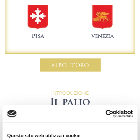
Pisa
Venezia
ALBO D'ORO
INTRODUZIONE
Il palio
Il Palio delle Antiche Repubbliche marinare è segno vivo e
vitale del legame che Venezia, Pisa, Amalfi e Genova hanno
con il proprio elemento: l’acqua, che ancora oggi è fonte di
Questo sito web utilizza i cookie
vita e moderna ricchezza. La Regata rappresenta un