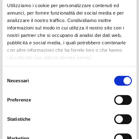
Utilizziamo i cookie per personalizzare contenuti ed
momento in cui la forza, la competizione, divengono grandi
annunci, per fornire funzionalità dei social media e per
motori dell’orgoglio antico, che fa di questi uomini, di questi
analizzare il nostro traffico. Condividiamo inoltre
vogatori, i rappresentanti di un mondo intero. È la propria
informazioni sul modo in cui utilizza il nostro sito con i
identità che simbolicamente viene rappresentata in questa
nostri partner che si occupano di analisi dei dati web,
competizione ed ognuno degli equipaggi porta in dote la
pubblicità e social media, i quali potrebbero combinarle
propria storia e la propria tradizione.
con altre informazioni che ha fornito loro o che hanno
raccolto dal suo utilizzo dei loro servizi.
APPROFONDISCI
Selezione
Necessari
del
consenso
Preferenze
Statistiche
Marketing