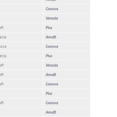
Genova
Venezia
lfi
Pisa
ezia
Amalfi
ova
Genova
ezia
Pisa
lfi
Venezia
lfi
Amalfi
lfi
Genova
Pisa
lfi
Genova
Amalfi