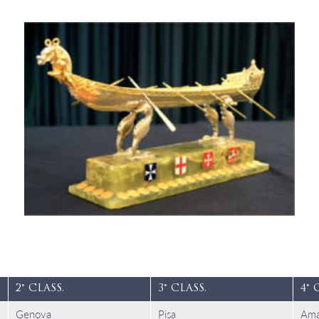
2° CLASS.
3° CLASS.
4° 
Genova
Pisa
Ama